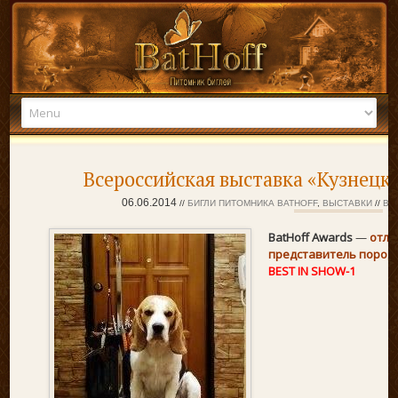
Skip to content
Всероссийская выставка «Кузнецк-
06.06.2014
//
БИГЛИ ПИТОМНИКА BATHOFF
,
ВЫСТАВКИ
//
ВЫ
BatHoff Awards
—
отли
представитель породы
BEST IN SHOW-1