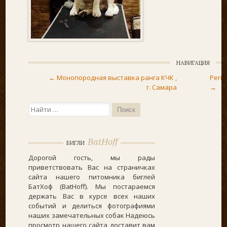
НАВИГАЦИЯ
Post navigation
←
Монопородная выставка ранга КЧК ,
Реги
г. Самара
→
Поиск...
BatHoff
БИГЛИ
Дорогой гость, мы рады
приветствовать Вас на страничках
сайта нашего питомника биглей
БатХоф (BatHoff). Мы постараемся
держать Вас в курсе всех наших
событий и делиться фотографиями
наших замечательных собак Надеюсь
просмотр нашего сайта доставит вам