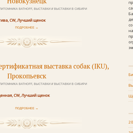
Новокузнецк
п
с
ПИТОМНИКА BATHOFF
,
ВЫСТАВКИ
//
ВЫСТАВКИ В СИБИРИ
Б
д
ива, CW, Лучший щенок
с
ПОДРОБНЕЕ →
н
пр
о
эм
ртификатная выставка собак (IKU),
Прокопьевск
Би
ПИТОМНИКА BATHOFF
,
ВЫСТАВКИ
//
ВЫСТАВКИ В СИБИРИ
В
енная, CW, Лучший щенок
Ще
ПОДРОБНЕЕ →
2
2