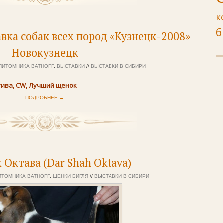
к
б
вка собак всех пород «Кузнецк-2008»
Новокузнецк
ПИТОМНИКА BATHOFF
,
ВЫСТАВКИ
//
ВЫСТАВКИ В СИБИРИ
ива, CW, Лучший щенок
ПОДРОБНЕЕ →
 Октава (Dar Shah Oktava)
ИТОМНИКА BATHOFF
,
ЩЕНКИ БИГЛЯ
//
ВЫСТАВКИ В СИБИРИ