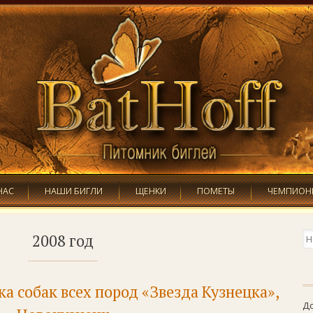
Skip to content
НАС
НАШИ БИГЛИ
ЩЕНКИ
ПОМЕТЫ
ЧЕМПИОН
По
2008
год
а собак всех пород «Звезда Кузнецка»,
Д