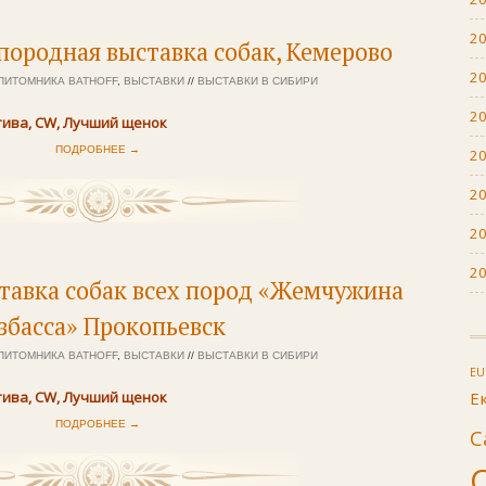
2
породная выставка собак, Кемерово
2
ПИТОМНИКА BATHOFF
,
ВЫСТАВКИ
//
ВЫСТАВКИ В СИБИРИ
2
ива, CW, Лучший щенок
ПОДРОБНЕЕ →
2
2
2
2
тавка собак всех пород «Жемчужина
збасса» Прокопьевск
ПИТОМНИКА BATHOFF
,
ВЫСТАВКИ
//
ВЫСТАВКИ В СИБИРИ
E
Е
ива, CW, Лучший щенок
ПОДРОБНЕЕ →
С