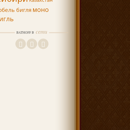
моно
обель бигля
игль
сети
BATHOFF В