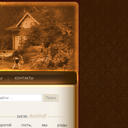
Ы
КОНТАКТЫ
иск...
BatHoff
БИГЛИ
орогой гость, мы рады