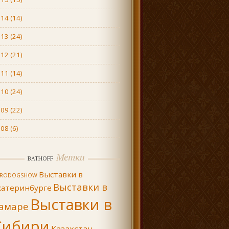
014
(14)
013
(24)
012
(21)
011
(14)
010
(24)
009
(22)
008
(6)
Метки
BATHOFF
Выставки в
URODOGSHOW
Выставки в
катеринбурге
Выставки в
амаре
Сибири
Казахстан