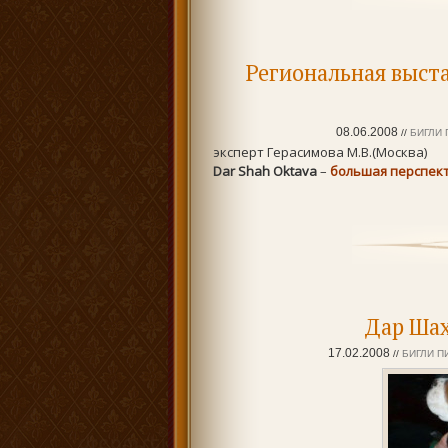
Региональная выста
08.06.2008
//
БИГЛИ 
эксперт Герасимова М.В.(Москва)
Dar Shah Oktava
–
большая перспект
Дар Шах
17.02.2008
//
БИГЛИ П