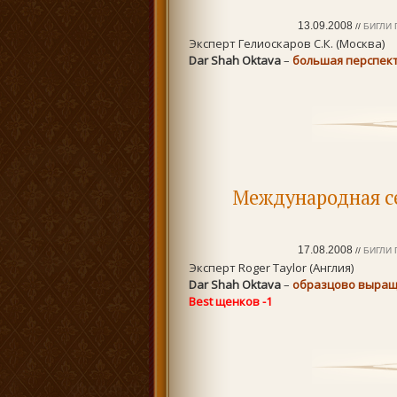
13.09.2008
//
БИГЛИ 
Эксперт Гелиоскаров С.К. (Москва)
Dar Shah Oktava
–
большая перспект
Международная се
17.08.2008
//
БИГЛИ 
Эксперт Roger Taylor (Англия)
Dar Shah Oktava
–
образцово выращ
Best щенков -1