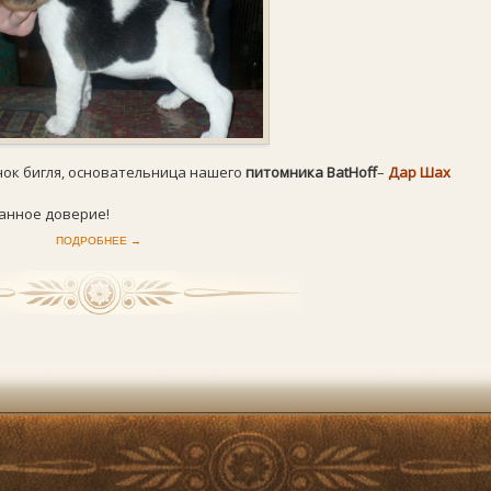
нок бигля, основательница нашего
питомника BatHoff
–
Дар Шах
анное доверие!
ПОДРОБНЕЕ →