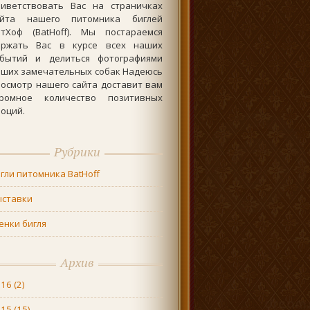
риветствовать Вас на страничках
айта нашего питомника биглей
атХоф (BatHoff). Мы постараемся
ержать Вас в курсе всех наших
обытий и делиться фотографиями
аших замечательных собак Надеюсь
осмотр нашего сайта доставит вам
громное количество позитивных
оций.
Рубрики
гли питомника BatHoff
ыставки
нки бигля
Архив
016
(2)
015
(15)