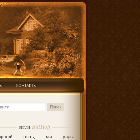
Ы
КОНТАКТЫ
иск...
BatHoff
БИГЛИ
орогой гость, мы рады