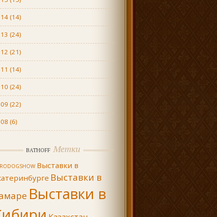
014
(14)
013
(24)
012
(21)
011
(14)
010
(24)
009
(22)
008
(6)
Метки
BATHOFF
Выставки в
URODOGSHOW
Выставки в
катеринбурге
Выставки в
амаре
Сибири
Казахстан