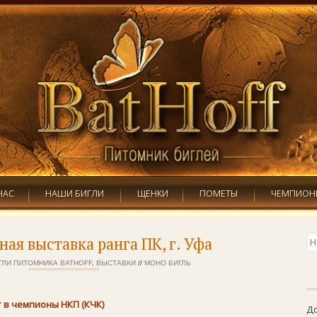
Skip to content
НАС
НАШИ БИГЛИ
ЩЕНКИ
ПОМЕТЫ
ЧЕМПИОН
По
ая выставка ранга ПК, г. Уфа
ГЛИ ПИТОМНИКА BATHOFF
,
ВЫСТАВКИ
//
МОНО БИГЛЬ
 в чемпионы НКП (КЧК)
Д