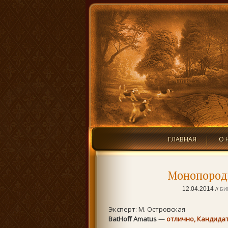
ГЛАВНАЯ
О 
Монопородн
12.04.2014
//
БИ
Эксперт: М. Островская
BatHoff Amatus
—
отлично, Кандидат