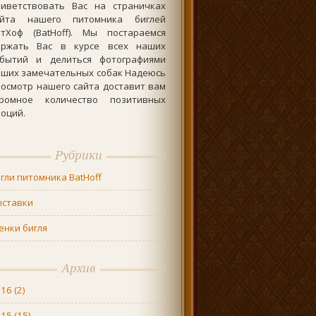
риветствовать Вас на страничках
айта нашего питомника биглей
атХоф (BatHoff). Мы постараемся
ержать Вас в курсе всех наших
обытий и делиться фотографиями
аших замечательных собак Надеюсь
осмотр нашего сайта доставит вам
громное количество позитивных
оций.
Рубрики
гли питомника BatHoff
ыставки
нки бигля
Архив
016
(2)
015
(15)