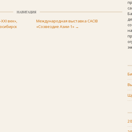
п
с
НАВИГАЦИЯ
Б
д
XXI век»,
Международная выставка CACIB
с
восибирск
«Созвездие Азии-1»
→
н
пр
о
эм
Би
В
Ще
2
2