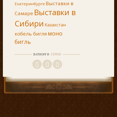
Выставки в
Екатеринбурге
Выставки в
Самаре
Сибири
Казахстан
моно
кобель бигля
бигль
сети
BATHOFF В