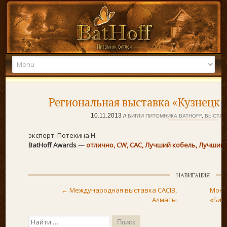
Skip to content
Региональная выставка «Кузнецк-2
10.11.2013
//
БИГЛИ ПИТОМНИКА BATHOFF
,
ВЫСТАВ
эксперт: Потехина Н.
BatHoff Awards
—
oтлично, CW, CAC, Лучший кобель, Лучший
НАВИГАЦИЯ
Post navigation
←
Международная выставка CACIB,
Моно
Алматы
«Биг
Поиск...