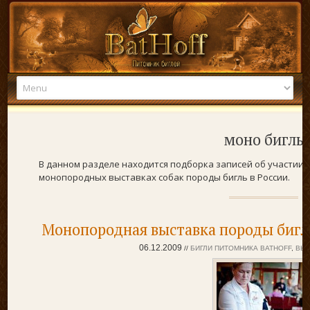
Skip to content
моно бигль
В данном разделе находится подборка записей об участии
б
монопородных выставках собак породы бигль в России.
Монопородная выставка породы бигль
06.12.2009
//
БИГЛИ ПИТОМНИКА BATHOFF
,
ВЫ