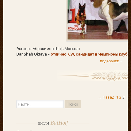
Эксперт Абракимов Ш. (г. Москва)
Dar Shah Oktava
–
отлично, CW, Кандидат в Чемпионы клуба.
ПОДРОБНЕЕ →
←
Назад
1
2
3
Поиск...
BatHoff
БИГЛИ