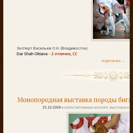
Эксперт Васильев О.Н. (Владивосток)
Dar Shah Oktava
–
2 отлично, СС
ПОДРОБНЕЕ →
Монопородная выставка породы бигль
25.10.2009
//
БИГЛИ ПИТОМНИКА BATHOFF
,
ВЫСТАВКИ
//
В